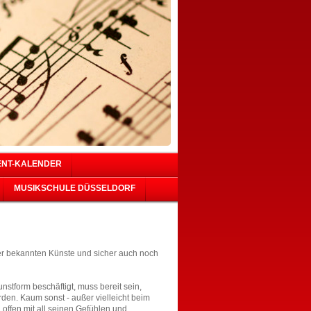
ENT-KALENDER
MUSIKSCHULE DÜSSELDORF
der bekannten Künste und sicher auch noch
unstform beschäftigt, muss bereit sein,
den. Kaum sonst - außer vielleicht beim
 offen mit all seinen Gefühlen und