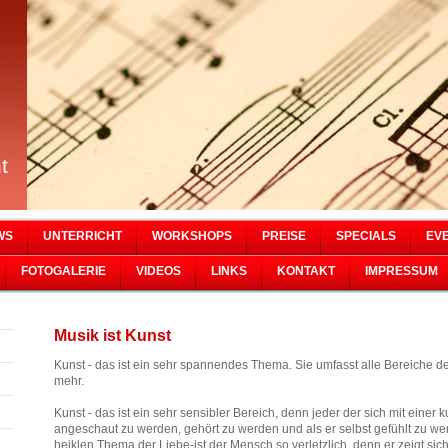
t
WS
UNTERRICHT
WORKSHOPS
PREISE
SPECIALS
EV
FOTOGALERIE
VIDEOS
LINKS
KONTAKT
IMPRESSUM
Musik ist Kunst
Kunst - das ist ein sehr spannendes Thema. Sie umfasst alle Bereiche 
mehr.
Kunst - das ist ein sehr sensibler Bereich, denn jeder der sich mit einer k
angeschaut zu werden, gehört zu werden und als er selbst gefühlt zu wer
heiklen Thema der Liebe-ist der Mensch so verletzlich, denn er zeigt sich