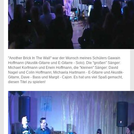
"Another Brick In The Wall" war der Wunsch meines Schülers Gawain
Hoffmann (Akustik-Gitarre und E-Gitarre - Solo). Die "großen" Sänger:
Michael Korfmann und Erwin Hoffmann, die "kleinen" Sänger: David
Nagel und Colin Hoffmann; Michaela Hartmann - E-Gitarre und Akustik-
Gitarre, Dave - Bass und Margit - Cajon. Es hat uns viel Spaß gemacht,
diesen Titel zu spielen!