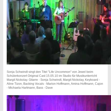
Sonja Schwindt singt den Titel "Life Uncommon" von Jewel beim
Schülerkonzert Original Cast 15.05.10 im Studio für Musikunterricht
Margit Nickolay. Gitarre - Sonja Schwindt, Margit Nickolay, Keyboard -
Aline Tizon, Backing Vocals - Marion Hoffmann, Amina Hoffmann, Cajon
- Michaela Hartmann, Bass - Dave