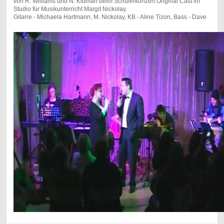
von R. Williams und N. Kidman beim Schülerkonzert Original Cast im
Studio für Musikunterricht Margit Nickolay.
Gitarre - Michaela Hartmann, M. Nickolay, KB - Aline Tizon, Bass - Dave