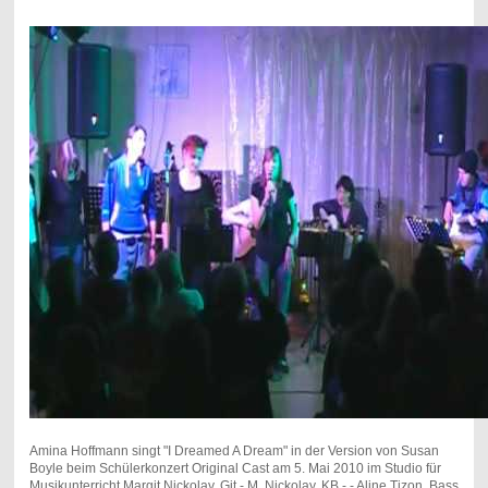
Amina Hoffmann singt "I Dreamed A Dream" in der Version von Susan
Boyle beim Schülerkonzert Original Cast am 5. Mai 2010 im Studio für
Musikunterricht Margit Nickolay. Git - M. Nickolay, KB - - Aline Tizon, Bass