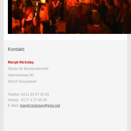
Kontakt:
Margit Nickolay
Studio für Musikunterricht
Adersstrasse 90
40215 Düsseldorf
Telefon: 0211 93 07 35 93
Handy: 0177 4 27 65 45
E-Mail:
margit.nickolay@gmx.net